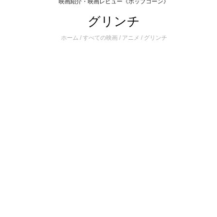
映画紹介・映画レビュー《ポップコーン》
グリンチ
ホーム
/
すべての映画
/
アニメ
/
グリンチ