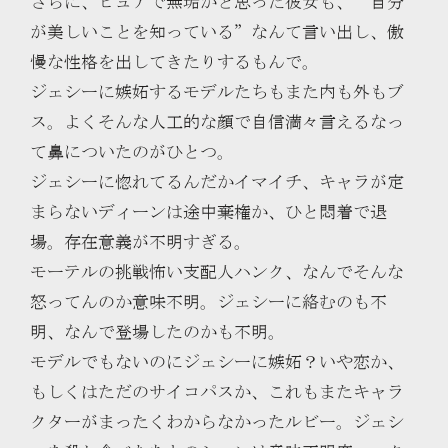
さらに、ピュアで無垢かと思った彼女も、”自分
が美しいことを知っている”なんて言い出し、傲
慢な性格を出してきたりするもんで。
ジェシーに嫉妬するモデルたちもまた内も外もブ
ス。よくそんな人工的な顔で自信満々言えるなっ
て鼻についたのがひとつ。
ジェシーに惚れてるんだかイマイチ、キャラが定
まらないディーンは途中棄権か、ひと悶着で退
場。存在意義が不明すぎる。
モーテルの挑戦怖い支配人ハンク、なんでそんな
怒ってんのか意味不明。ジェシーに絡むのも不
明、なんで登場したのかも不明。
モデルでもないのにジェシーに嫉妬？いや恋か、
もしくはただのサイコパスか、これもまたキャラ
クターがまったくわからなかったルビー。ジェシ