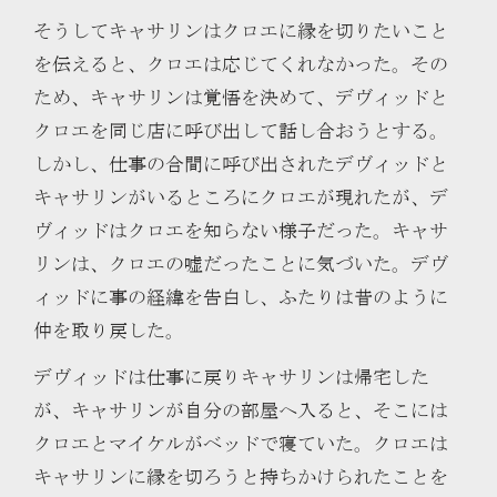
そうしてキャサリンはクロエに縁を切りたいこと
を伝えると、クロエは応じてくれなかった。その
ため、キャサリンは覚悟を決めて、デヴィッドと
クロエを同じ店に呼び出して話し合おうとする。
しかし、仕事の合間に呼び出されたデヴィッドと
キャサリンがいるところにクロエが現れたが、デ
ヴィッドはクロエを知らない様子だった。キャサ
リンは、クロエの嘘だったことに気づいた。デヴ
ィッドに事の経緯を告白し、ふたりは昔のように
仲を取り戻した。
デヴィッドは仕事に戻りキャサリンは帰宅した
が、キャサリンが自分の部屋へ入ると、そこには
クロエとマイケルがベッドで寝ていた。クロエは
キャサリンに縁を切ろうと持ちかけられたことを