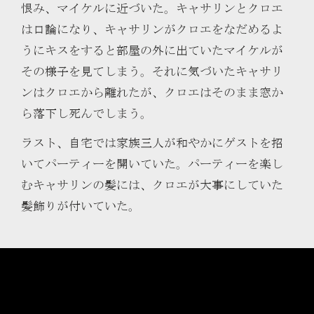
恨み、マイケルに近づいた。キャサリンとクロエ
は口論になり、キャサリンがクロエをなだめるよ
うにキスをすると部屋の外に出ていたマイケルが
その様子を見てしまう。それに気づいたキャサリ
ンはクロエから離れたが、クロエはそのまま窓か
ら落下し死んでしまう。
ラスト、自宅では家族三人が和やかにゲストを招
いてパーティーを開いていた。パーティーを楽し
むキャサリンの髪には、クロエが大事にしていた
髪飾りが付いていた。