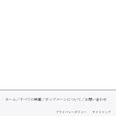
ホーム
すべての映画
ポップコーンについて
お問い合わせ
プライバシーポリシー
サイトマップ