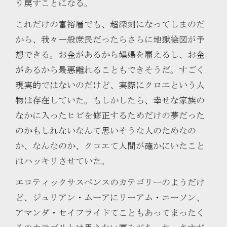
り戻すことになる。
これだけの富裕層でも、超深刻になってしまのだ
から、我々一般庶民だったらさらに地獄絵図が予
想できる。お金があるから娼婦を雇えるし、お金
があるから最悪離れることもできそうだ。すごく
現実的ではないのだけど、実際にクロエという人
物は存在していた。もしかしたら、幸せな家族の
なかに入ったヒビを修正するためだけの夢だった
のかもしれないなんて思いそうな人のためなの
か、なんなのか、クロエて人間が確かにいたこと
はハッキリさせていた。
エロティックサスペンスのカテゴリーのようだけ
ど、ジュリアン・ムーアにリーアム・ニーソン、
アマンダ・セイフライドてこともあってまったく