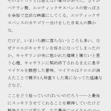
そのカテゴリとは思えない厚みがあった。さすが
ベテラン勢、エロティックサスペンスの安っぽさ
を余裕で立派な映画にしてくる。エロティックサ
スペンスのカテゴリー分けをした日本人の罪か
な。
だけど、いまいち腑に落ちないところも多い。な
ぜクロエがキャサリンを好きになってしまったの
か、キャサリンが夫に抱かれた娼婦と寝たいと思
う心理、キャサリンに契約終了されるまえに息子
マイケルを誘惑した意味、マイケルはクロエが消
えたことで親子3人仲直りした風になってた経緯な
どなど。
ここをどう拾っていけばいいのだろう──と最後
にスッキリさせてくれることを期待していたけど
解決するには至らず、ただ最後にマイケルのパー