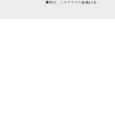
事件は、このクラスの生徒AとBに
よる殺人だったというものだっ
た。 続けて森口は、少年法...